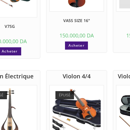
VA5S SIZE 16″
V7SG
150.000,00
DA
1
0.000,00
DA
Acheter
Acheter
n Électrique
Violon 4/4
Viol
SÉ
ÉPUISÉ