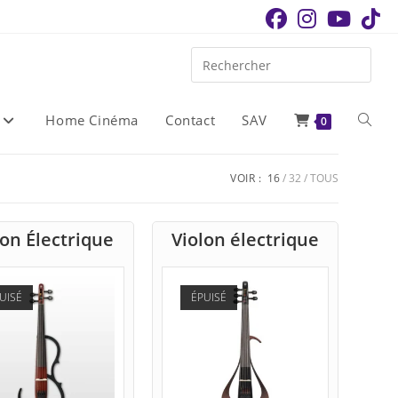
Home Cinéma
Contact
SAV
Toggle
0
websit
VOIR :
16
32
TOUS
search
lon Électrique
Violon électrique
UISÉ
ÉPUISÉ