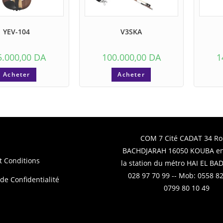
YEV-104
V3SKA
5.000,00
DA
100.000,00
DA
1
Acheter
Acheter
COM 7 Cité CADAT 34 Ro
BACHDJARAH 16050 KOUBA en
t Conditions
la station du métro HAI EL BADR
028 97 70 99 -- Mob: 0558 82
 de Confidentialité
0799 80 10 49