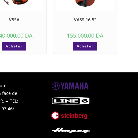
V5SA
VA5S 16.5″
40.000,00
DA
155.000,00
DA
Acheter
Acheter
ute
 face de
. -- TEL:
 93 46/