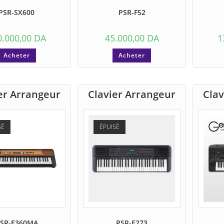
PSR-SX600
PSR-F52
0.000,00
DA
45.000,00
DA
1
Acheter
Acheter
er Arrangeur
Clavier Arrangeur
Clav
SÉ
ÉPUISÉ
SR-E360MA
PSR-E273