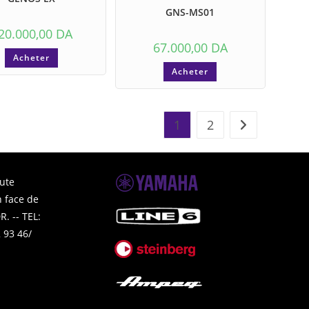
GNS-MS01
20.000,00
DA
67.000,00
DA
Acheter
Acheter
1
2
ute
 face de
. -- TEL:
 93 46/