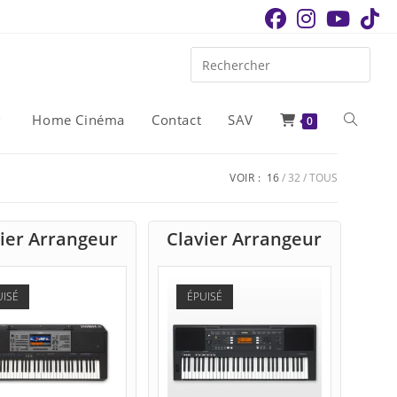
Home Cinéma
Contact
SAV
Toggle
0
website
VOIR :
16
32
TOUS
ier Arrangeur
Clavier Arrangeur
search
UISÉ
ÉPUISÉ