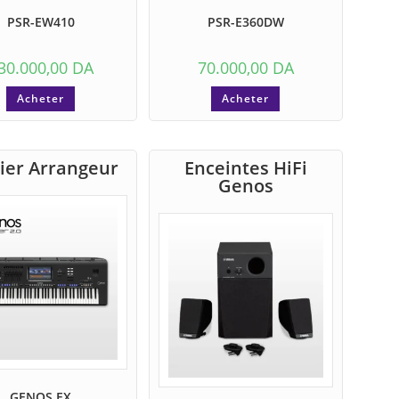
PSR-EW410
PSR-E360DW
30.000,00
DA
70.000,00
DA
Acheter
Acheter
ier Arrangeur
Enceintes HiFi
Genos
GENOS EX