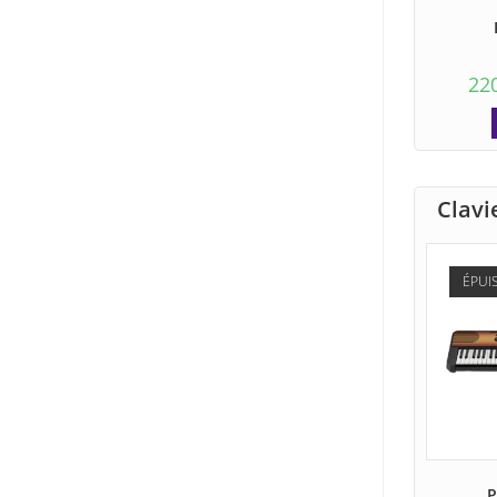
22
Clavi
ÉPUI
P