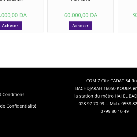
.000,00
DA
60.000,00
DA
9
Acheter
Acheter
COM 7 Cité CADAT 34 Ro
BACHDJARAH 16050 KOUBA en
t Conditions
la station du métro HAI EL BADR
028 97 70 99 -- Mob: 0558 82
 de Confidentialité
0799 80 10 49