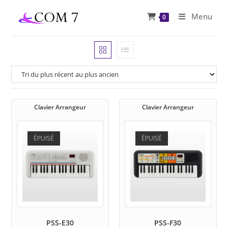
Skip
Menu
0
to
content
Clavier Arrangeur
Clavier Arrangeur
ÉPUISÉ
ÉPUISÉ
PSS-E30
PSS-F30