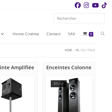
Home Cinéma
Contact
SAV
Toggle
0
websit
VOIR :
16
32
TOUS
search
inte Amplifiée
Enceintes Colonne
ÉPUISÉ