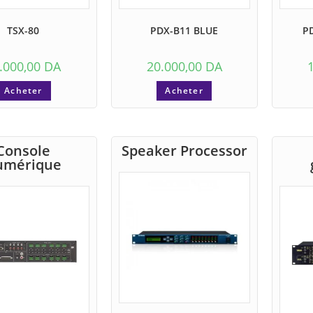
TSX-80
PDX-B11 BLUE
P
.000,00
DA
20.000,00
DA
Acheter
Acheter
Console
Speaker Processor
umérique