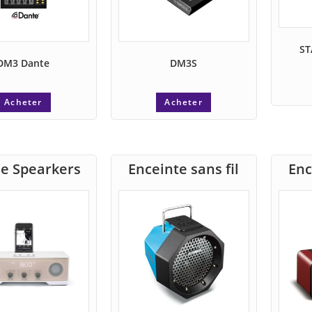
ST
DM3 Dante
DM3S
Acheter
Acheter
e Spearkers
Enceinte sans fil
Enc