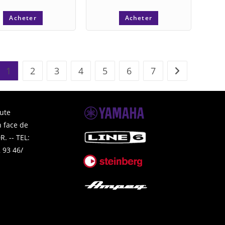
Acheter
Acheter
1
2
3
4
5
6
7
ute
 face de
. -- TEL:
 93 46/