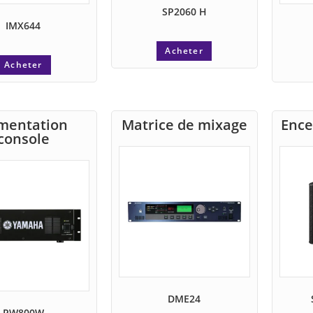
SP2060 H
IMX644
Acheter
Acheter
imentation
Matrice de mixage
Ence
console
DME24
PW800W