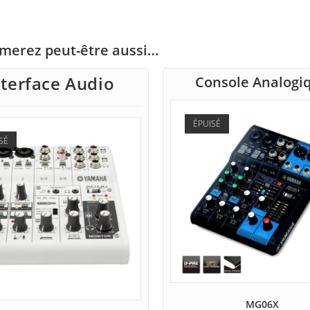
imerez peut-être aussi…
nterface Audio
Console Analogi
ÉPUISÉ
SÉ
MG06X