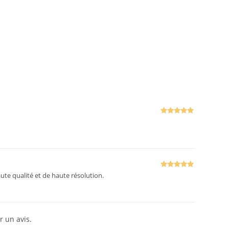
Note
5
sur
5
Note
5
sur
te qualité et de haute résolution.
5
r un avis.