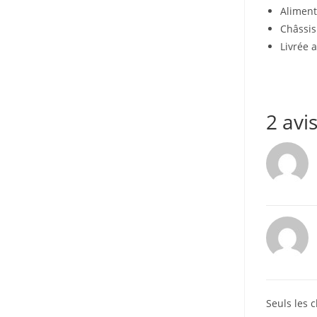
Aliment
Châssis
Livrée 
2 avi
Seuls les c