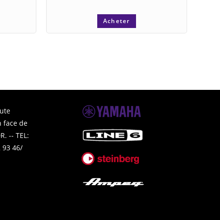
Acheter
ute
 face de
. -- TEL:
 93 46/