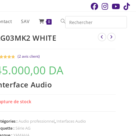
ntact
SAV
Toggle
0
AG03MK2 WHITE
website
(
2
avis client)
search
té
5.00
45.000,00
DA
r 5
sé sur
tations
nterface Audio
ent
pture de stock
tégories :
Audio professionnel
,
Interfaces Audio
iquette :
Série AG
rque :
YAMAHA