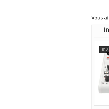
Vous a
I
ÉPUI