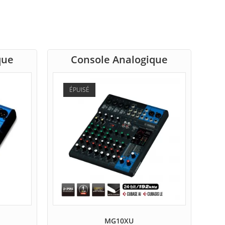
que
Console Analogique
ÉPUISÉ
MG10XU