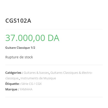
CGS102A
37.000,00
DA
Guitare Classique 1/2
Rupture de stock
Catégories :
Guitares & basses
,
Guitares Classiques & électro-
classique.
,
Instruments de Musique
Étiquette :
Série CG / CGX
Marque :
YAMAHA