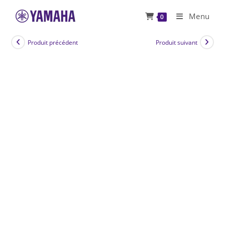
Skip
Menu
0
to
content
Produit précédent
Produit suivant