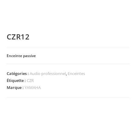
CZR12
Enceinte passive
Catégories :
Audio professionnel
,
Enceintes
Étiquette :
CZR
Marque :
YAMAHA