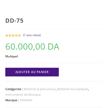
DD-75
(
1
avis client)
Noté
1
5.00
60.000,00
DA
sur 5
basé sur
notation
Multipad
client
quantité
AJOUTER AU PANIER
de
DD-
75
Catégories :
Batteries & percussion
,
Batteries Acoustiques
,
Instruments de Musique
Marque :
YAMAHA