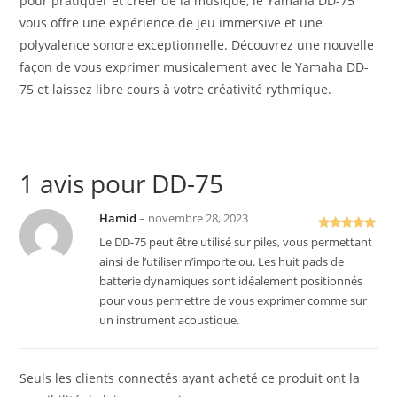
pour pratiquer et créer de la musique, le Yamaha DD-75
vous offre une expérience de jeu immersive et une
polyvalence sonore exceptionnelle. Découvrez une nouvelle
façon de vous exprimer musicalement avec le Yamaha DD-
75 et laissez libre cours à votre créativité rythmique.
1 avis pour
DD-75
Hamid
–
novembre 28, 2023
Note
5
sur
Le DD-75 peut être utilisé sur piles, vous permettant
5
ainsi de l’utiliser n’importe ou. Les huit pads de
batterie dynamiques sont idéalement positionnés
pour vous permettre de vous exprimer comme sur
un instrument acoustique.
Seuls les clients connectés ayant acheté ce produit ont la