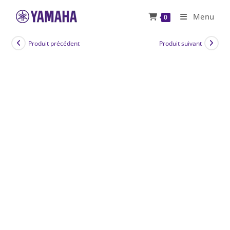
Skip
Menu
0
to
content
Produit précédent
Produit suivant