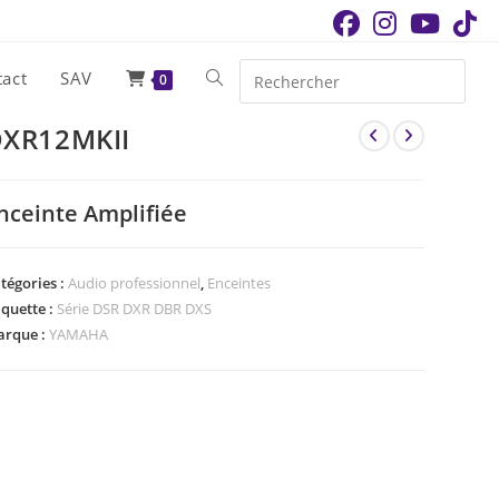
tact
SAV
Toggle
0
XR12MKII
website
nceinte Amplifiée
search
tégories :
Audio professionnel
,
Enceintes
iquette :
Série DSR DXR DBR DXS
rque :
YAMAHA