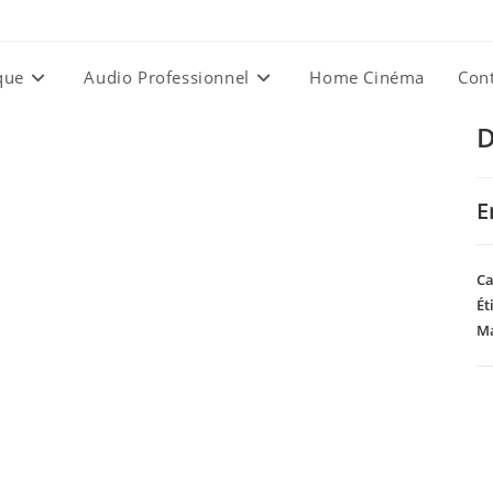
que
Audio Professionnel
Home Cinéma
Con
D
E
Ca
Ét
Ma