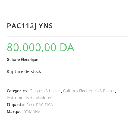
PAC112J YNS
80.000,00
DA
Guitare Électrique
Rupture de stock
Catégories :
Guitares & basses
,
Guitares Electriques & Basses
,
Instruments de Musique
Étiquette :
Série PACIFICA
Marque :
YAMAHA