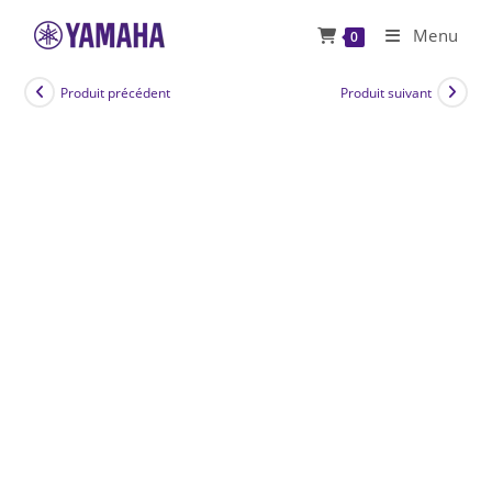
Skip
Menu
0
to
content
Produit précédent
Produit suivant