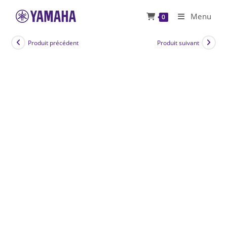
Skip
Menu
0
to
content
Produit précédent
Produit suivant