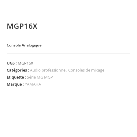
MGP16X
Console Analogique
UGS :
MGP16X
Catégories :
Audio professionnel
,
Consoles de mixage
Étiquette :
Série MG MGP
Marque :
YAMAHA