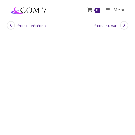
Skip
Menu
0
to
content
Produit précédent
Produit suivant