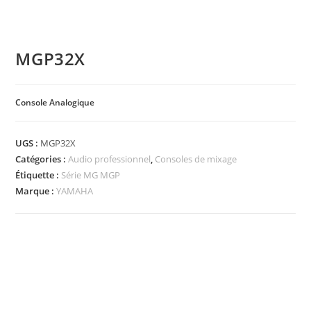
MGP32X
Console Analogique
UGS :
MGP32X
Catégories :
Audio professionnel
,
Consoles de mixage
Étiquette :
Série MG MGP
Marque :
YAMAHA