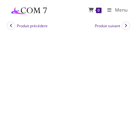
Skip
Menu
0
to
content
Produit précédent
Produit suivant