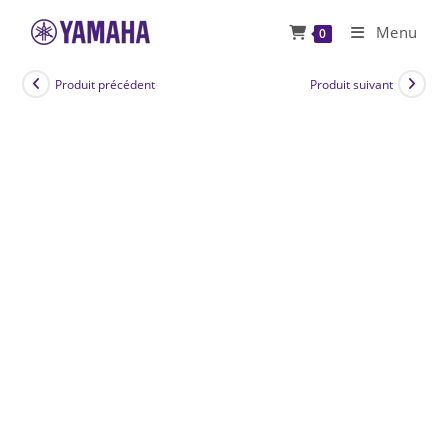
Skip
Menu
0
to
content
Produit précédent
Produit suivant