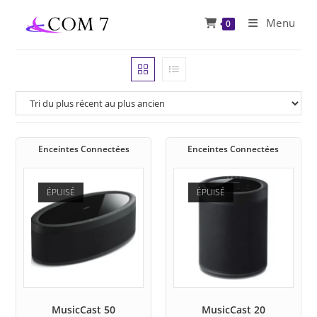
Skip
Menu
0
to
content
Enceintes Connectées
Enceintes Connectées
ÉPUISÉ
ÉPUISÉ
MusicCast 50
MusicCast 20