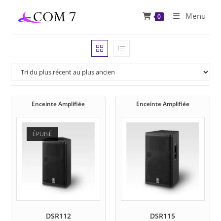
Skip
Menu
0
to
content
Enceinte Amplifiée
Enceinte Amplifiée
ÉPUISÉ
DSR112
DSR115