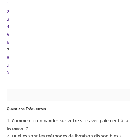
1
2
3
4
5
6
7
8
9
Questions Fréquentes
1. Comment commander sur votre site avec paiement à la
livraison ?
2. Quelles sont les méthodes de livraison disponibles ?