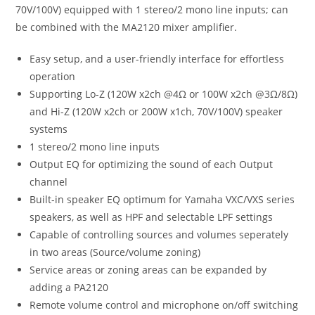
70V/100V) equipped with 1 stereo/2 mono line inputs; can
be combined with the MA2120 mixer amplifier.
Easy setup, and a user-friendly interface for effortless
operation
Supporting Lo-Z (120W x2ch @4Ω or 100W x2ch @3Ω/8Ω)
and Hi-Z (120W x2ch or 200W x1ch, 70V/100V) speaker
systems
1 stereo/2 mono line inputs
Output EQ for optimizing the sound of each Output
channel
Built-in speaker EQ optimum for Yamaha VXC/VXS series
speakers, as well as HPF and selectable LPF settings
Capable of controlling sources and volumes seperately
in two areas (Source/volume zoning)
Service areas or zoning areas can be expanded by
adding a PA2120
Remote volume control and microphone on/off switching