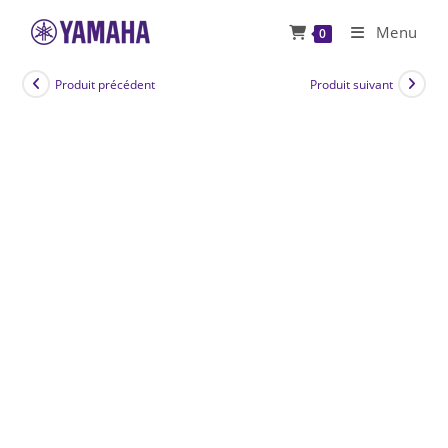
Skip
Menu
0
to
content
Produit précédent
Produit suivant