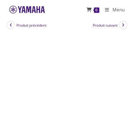
Skip
Menu
0
to
content
Produit précédent
Produit suivant