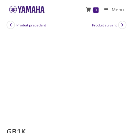
Skip
Menu
0
to
content
Produit précédent
Produit suivant
GB1K