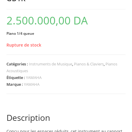
2.500.000,00
DA
Piano 1/4 queue
Rupture de stock
Catégories :
Instruments de Musique
,
Pianos & Claviers
,
Pianos
Acoustiques
Étiquette :
YAMAHA
Marque :
YAMAHA
Description
Conçu pour les espaces réduits, cet instrument au rapport