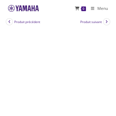
Skip
Menu
0
to
content
Produit précédent
Produit suivant