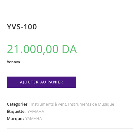
YVS-100
21.000,00
DA
Venova
quantité
AJOUTER AU PANIER
de
YVS-
100
Catégories :
Instruments à vent
,
Instruments de Musique
Étiquette :
YAMAHA
Marque :
YAMAHA