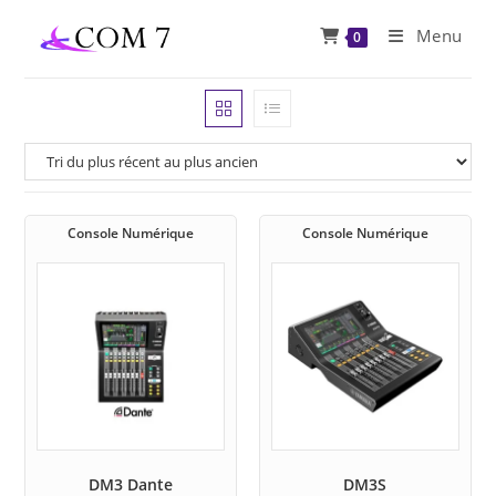
Skip
Menu
0
to
content
Console Numérique
Console Numérique
DM3 Dante
DM3S